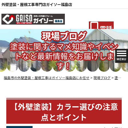
外壁塗装・屋根工事専門店ガイソー福島店
電話
現場ブログ
塗装に関するマメ知識やイベン
トなど最新情報をお届けしま
MENU
す！
福島市の外壁塗装・屋根工事はガイソー福島店にお任せ
>
現場ブログ
>
塗装の豆知識
【外壁塗装】カラー選びの注意
点とポイント