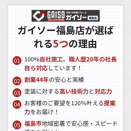
ガイソー福島店が選ば
れる
5つ
の理由
100%
自社施工
。
職人歴20年の社長
自ら対応
しています！
創業44年
の安心と実績
塗装に対する
高い技術力
と
対応力
お客様のご要望を120％叶える
提案
力
をお届け！
福島市
地域密着で安心感・スピード