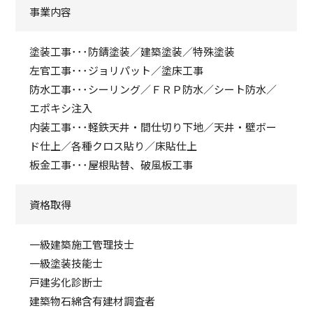
事業内容
塗装工事･･･防錆塗装／建築塗装／特殊塗装
左官工事･･･ジョリパット／塗床工事
防水工事･･･シーリング／ＦＲＰ防水／シート防水／
エポキシ注入
内装工事･･･軽鉄天井・間仕切り下地／天井・壁ボー
ド仕上／各種クロス貼り／床貼仕上
板金工事･･･屋根貼替、破風板工事
資格取得
一級建築施工管理技士
一級塗装技能士
戸建劣化診断士
建築物石綿含有建材調査者