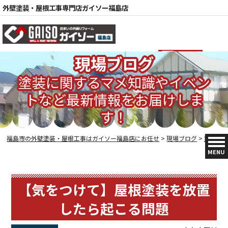
外壁塗装・屋根工事専門店ガイソー福島店
現場ブログ
電話
塗装に関するマメ知識やイベン
トなど最新情報をお届けしま
す！
福島市の外壁塗装・屋根工事はガイソー福島店にお任せ
>
現場ブログ
>
塗装の豆知識
MENU
【気をつけて】屋根塗装を放置
したら起こる問題