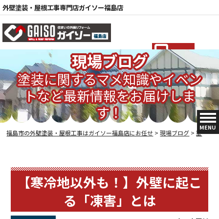
外壁塗装・屋根工事専門店ガイソー福島店
電話
現場ブログ
塗装に関するマメ知識やイベン
トなど最新情報をお届けしま
す！
MENU
福島市の外壁塗装・屋根工事はガイソー福島店にお任せ
>
現場ブログ
>
塗装の豆知識
【寒冷地以外も！】外壁に起こ
る「凍害」とは