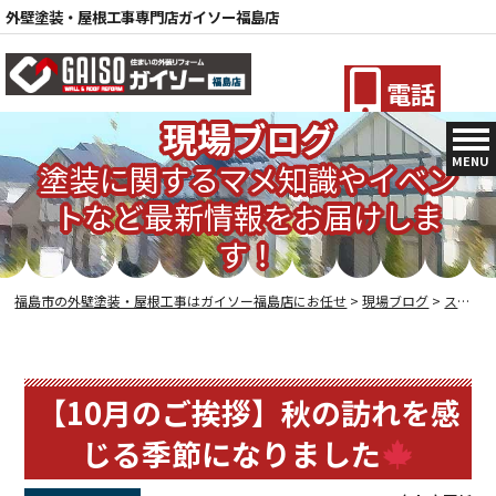
外壁塗装・屋根工事専門店ガイソー福島店
電話
現場ブログ
MENU
塗装に関するマメ知識やイベン
トなど最新情報をお届けしま
す！
福島市の外壁塗装・屋根工事はガイソー福島店にお任せ
>
現場ブログ
>
スタッフブログ
【10月のご挨拶】秋の訪れを感
じる季節になりました