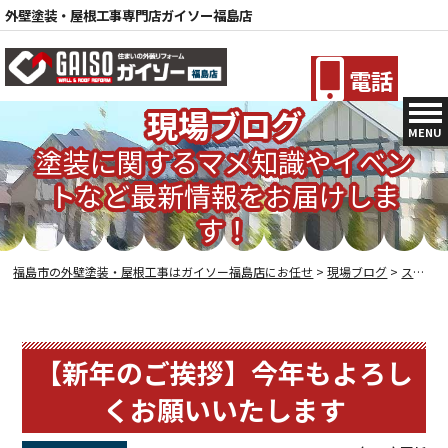
外壁塗装・屋根工事専門店ガイソー福島店
電話
現場ブログ
MENU
塗装に関するマメ知識やイベン
トなど最新情報をお届けしま
す！
福島市の外壁塗装・屋根工事はガイソー福島店にお任せ
>
現場ブログ
>
スタッフブログ
【新年のご挨拶】今年もよろし
くお願いいたします