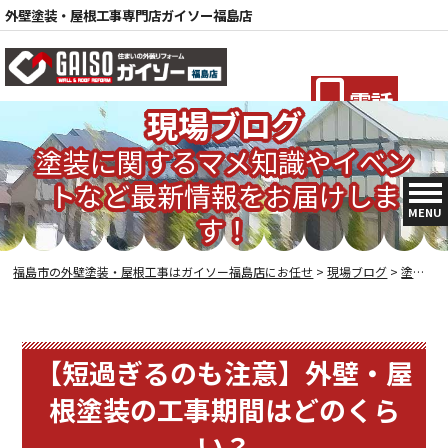
外壁塗装・屋根工事専門店ガイソー福島店
電話
現場ブログ
塗装に関するマメ知識やイベン
トなど最新情報をお届けしま
MENU
す！
福島市の外壁塗装・屋根工事はガイソー福島店にお任せ
>
現場ブログ
>
塗装の豆知識
【短過ぎるのも注意】外壁・屋
根塗装の工事期間はどのくら
い？