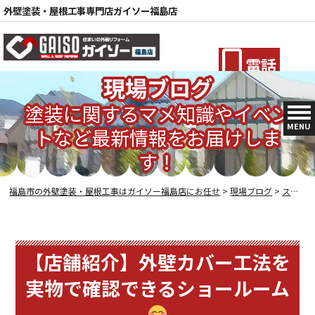
外壁塗装・屋根工事専門店ガイソー福島店
電話
現場ブログ
塗装に関するマメ知識やイベン
MENU
トなど最新情報をお届けしま
す！
福島市の外壁塗装・屋根工事はガイソー福島店にお任せ
>
現場ブログ
>
スタッフブログ
【店舗紹介】外壁カバー工法を
実物で確認できるショールーム