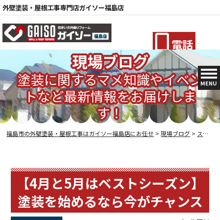
外壁塗装・屋根工事専門店ガイソー福島店
電話
現場ブログ
塗装に関するマメ知識やイベン
MENU
トなど最新情報をお届けしま
す！
福島市の外壁塗装・屋根工事はガイソー福島店にお任せ
>
現場ブログ
>
スタッフブログ
【4月と5月はベストシーズン】
塗装を始めるなら今がチャンス