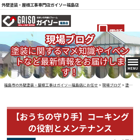
外壁塗装・屋根工事専門店ガイソー福島店
電話
現場ブログ
塗装に関するマメ知識やイベン
トなど最新情報をお届けしま
MENU
す！
福島市の外壁塗装・屋根工事はガイソー福島店にお任せ
>
現場ブログ
>
塗装の豆知識
【おうちの守り手】コーキング
の役割とメンテナンス