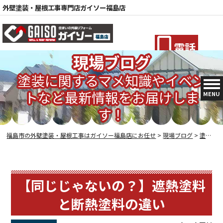
外壁塗装・屋根工事専門店ガイソー福島店
電話
現場ブログ
塗装に関するマメ知識やイベン
トなど最新情報をお届けしま
MENU
す！
福島市の外壁塗装・屋根工事はガイソー福島店にお任せ
>
現場ブログ
>
塗装の豆知識
【同じじゃないの？】遮熱塗料
と断熱塗料の違い