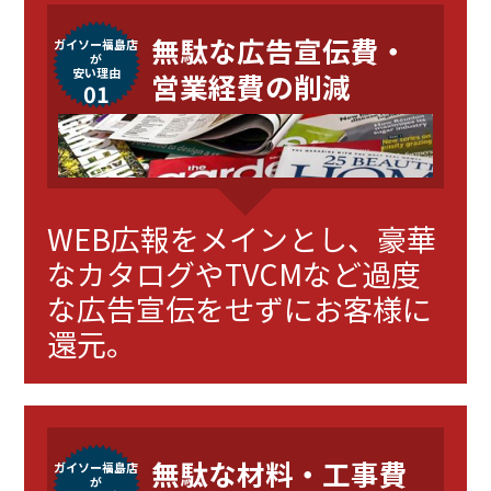
無駄な広告宣伝費・
ガイソー福島店
が
安い理由
営業経費の削減
01
WEB広報をメインとし、豪華
なカタログやTVCMなど過度
な広告宣伝をせずにお客様に
還元。
無駄な材料・工事費
ガイソー福島店
が