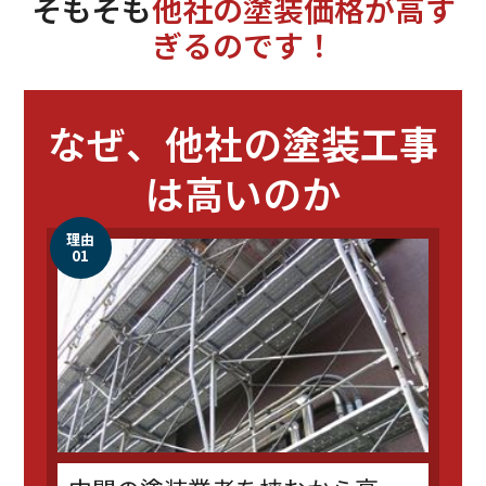
そもそも
他社の塗装価格が高す
ぎるのです！
なぜ、他社の
塗装工事
は高いのか
理由
01