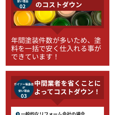
安い理由
のコストダウン
02
年間塗装件数が多いため、塗
料を一括で安く仕入れる事が
できています！
中間業者を省くことに
ガイソー福島店
が
よってコストダウン！
安い理由
03
一般的なリフォーム会社の場合