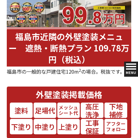
福島市近隣の外壁塗装メニュ
ー 遮熱・断熱プラン 109.78万
円（税込）
2
福島市の一般的な戸建住宅120m
の場合。税抜です。
MENU
外壁塗装
掲載価格
高圧
下地
メッシュ
塗料
足場代
シート代
洗浄
補修
工事
アフター
下塗り
中塗り
上塗り
保証
フォロー