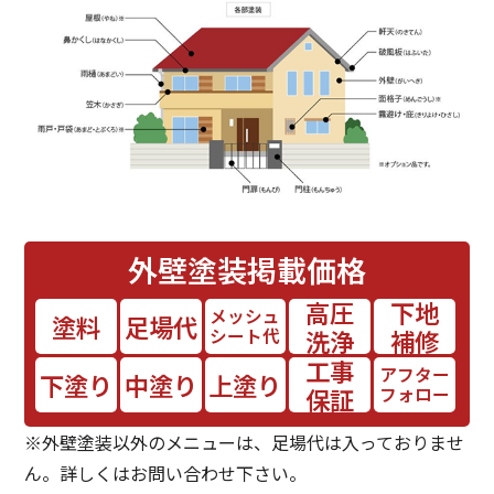
外壁塗装
掲載価格
高圧
下地
メッシュ
塗料
足場代
シート代
洗浄
補修
工事
アフター
下塗り
中塗り
上塗り
保証
フォロー
※外壁塗装以外のメニューは、足場代は入っておりませ
ん。詳しくはお問い合わせ下さい。