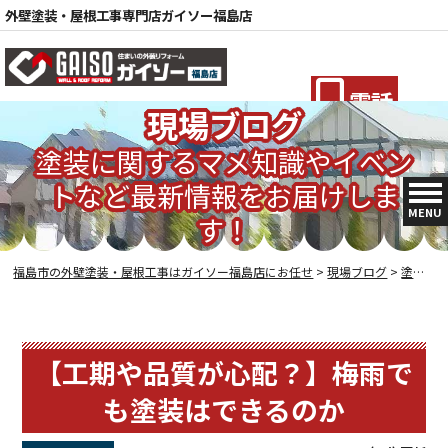
外壁塗装・屋根工事専門店ガイソー福島店
電話
現場ブログ
塗装に関するマメ知識やイベン
トなど最新情報をお届けしま
MENU
す！
福島市の外壁塗装・屋根工事はガイソー福島店にお任せ
>
現場ブログ
>
塗装の豆知識
【工期や品質が心配？】梅雨で
も塗装はできるのか