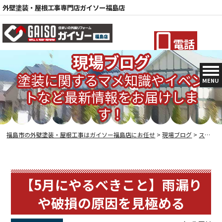
外壁塗装・屋根工事専門店ガイソー福島店
電話
現場ブログ
塗装に関するマメ知識やイベン
MENU
トなど最新情報をお届けしま
す！
福島市の外壁塗装・屋根工事はガイソー福島店にお任せ
>
現場ブログ
>
スタッフブログ
【5月にやるべきこと】雨漏り
や破損の原因を見極める