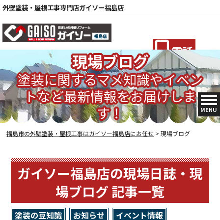
外壁塗装・屋根工事専門店ガイソー福島店
電話
現場ブログ
塗装に関するマメ知識やイベン
トなど最新情報をお届けしま
す！
MENU
福島市の外壁塗装・屋根工事はガイソー福島店にお任せ
>
現場ブログ
ガイソー福島店の現場日誌・現
場ブログ 記事一覧
塗装の豆知識
お知らせ
イベント情報