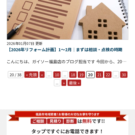
2026年01月07日 更新
【2026年リフォーム計画】1〜2月｜まずは相談・点検の時期
こんにちは、ガイソー福島店のブログ担当です
今回から、2026年に外壁・屋根リフォームを検討している方向けに、年間スケジュールを月ごとにご紹介していきます
20 / 38
« 先頭
«
...
10
...
18
19
20
21
22
...
30
...
»
最後 »
タップですぐにお電話できます！