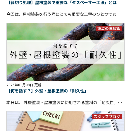
【縁切り処理】屋根塗装で重要な「タスペーサー工法」とは
今回は、屋根塗装を行う際にとても重要な工程のひとつである 「タスペーサー工法」についてご説明します。 屋根塗装の見積書や工事内容を見ていると、 「タスペーサー」や「縁切り」といった言葉を目にすることがありますが、 初めての方には少し分かりにくいですよね
塗装の豆知識
2026年01月08日 更新
【何を指す？】外壁・屋根塗装の「耐久性」
本日は、 外壁塗装・屋根塗装に使用される塗料の「耐久性」についてお話していきます。 塗装工事をご検討中の方が、 お見積りや打ち合わせの際によく耳にする言葉として、 「この塗料は20年持ちますよ」 「こちらは長期間の耐久性があるのでおすすめです」 といった説明があるかと思います。 ですが、この 「持つ」「耐久性が高い」 という表現、 実は少し誤解されやすい言葉でもあるのです
スタッフブログ