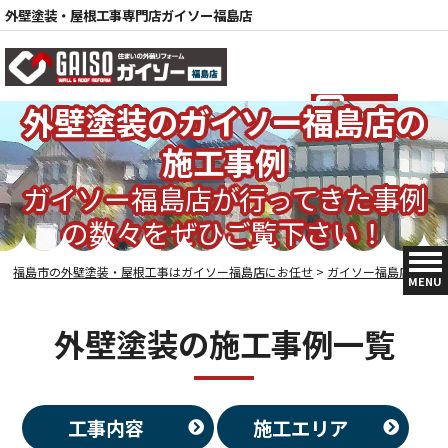
外壁塗装・屋根工事専門店ガイソー福島店
外壁塗装のガイソー福島店の
電話
施工事例
ガイソー福島店が行ってきた事例
の数々をぜひご覧下さい！
福島市の外壁塗装・屋根工事はガイソー福島店にお任せ
>
ガイソー福島店の施工事例
MENU
外壁塗装の施工事例一覧
工事内容
施工エリア